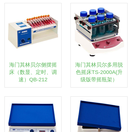
海门其林贝尔侧摆摇
海门其林贝尔多用脱
床（数显、定时、调
色摇床TS-2000A(升
速）QB-212
级版带摇瓶架）