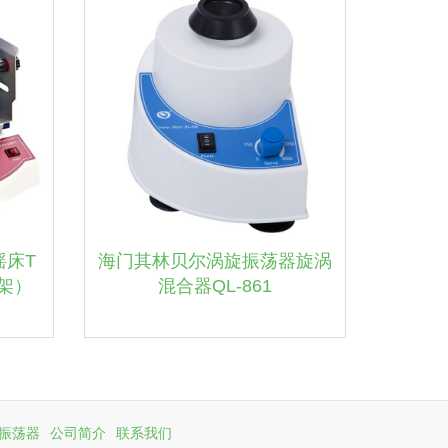
摇床T
海门其林贝尔涡旋振荡器旋涡
瓶架）
混合器QL-861
振荡器
公司简介
联系我们