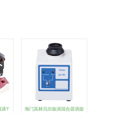
摇床T
海门其林贝尔旋涡混合器涡旋